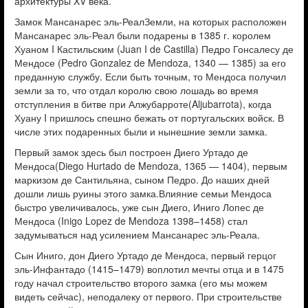
архитектуры XV века.
Замок Мансанарес эль-РеалЗемли, на которых расположен
Мансанарес эль-Реал были подарены в 1385 г. королем
Хуаном I Кастильским (Juan I de Castilla) Педро Гонсалесу де
Мендосе (Pedro Gonzalez de Mendoza, 1340 — 1385) за его
преданную службу. Если быть точным, то Мендоса получил
земли за то, что отдал королю свою лошадь во время
отступления в битве при Алжубарроте(Aljubarrota), когда
Хуану I пришлось спешно бежать от португальских войск. В
числе этих подаренных были и нынешние земли замка.
Первый замок здесь был построен Диего Уртадо де
Мендоса(Diego Hurtado de Mendoza, 1365 — 1404), первым
маркизом де Сантильяна, сыном Педро. До наших дней
дошли лишь руины этого замка.Влияние семьи Мендоса
быстро увеличивалось, уже сын Диего, Иниго Лопес де
Мендоса (Inigo Lopez de Mendoza 1398–1458) стал
задумываться над усилением Мансанарес эль-Реала.
Сын Иниго, дон Диего Уртадо де Мендоса, первый герцог
эль-Инфантадо (1415–1479) воплотил мечты отца и в 1475
году начал строительство второго замка (его мы можем
видеть сейчас), неподалеку от первого. При строительстве