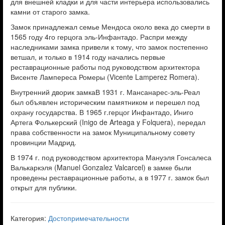
для внешней кладки и для части интерьера использовались
камни от старого замка.
Замок принадлежал семье Мендоса около века до смерти в
1565 году 4го герцога эль-Инфантадо. Распри между
наследниками замка привели к тому, что замок постепенно
ветшал, и только в 1914 году начались первые
реставрационные работы под руководством архитектора
Висенте Лампереса Ромеры (Vicente Lamperez Romera).
Внутренний дворик замкаВ 1931 г. Мансанарес-эль-Реал
был объявлен историческим памятником и перешел под
охрану государства. В 1965 г.герцог Инфантадо, Иниго
Артега Фолькерский (Inigo de Arteaga y Folquera), передал
права собственности на замок Муниципальному совету
провинции Мадрид.
В 1974 г. под руководством архитектора Мануэля Гонсалеса
Валькаркэля (Manuel Gonzalez Valcarcel) в замке были
проведены реставрационные работы, а в 1977 г. замок был
открыт для публики.
Категория:
Достопримечательности