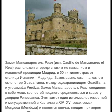
Замок Мансанарес-эль-Реал (исп. Castillo de Manzanares el
Real) расположен в городе с таким же названием в
испанской провинции Мадрид, в 50-ти километрах от
столицы Испании - Мадрида. Замок расположен на южном
склоне гор Guadarramа, между водохранилищем Guadillama
и утесамиLa Perdiza. Замок Мансанарес-эль-Реал соединяет
в себе мощь крепостей позднего средневековья и красоту
дворцов Ренессанса. Этот замок один из символов известной
и могущественной в Кастилии в XIV–XVI веках семьи
Мендоса (Mendoza) и является впечатляющим примером