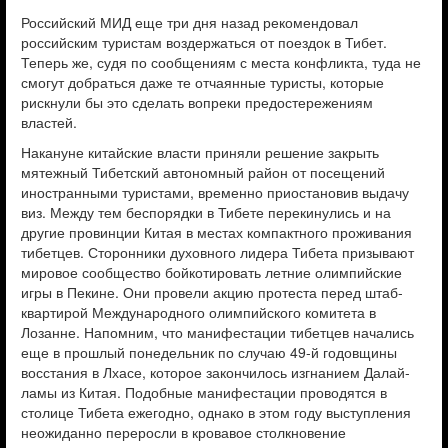
Российский МИД еще три дня назад рекомендовал
российским туристам воздержаться от поездок в Тибет.
Теперь же, судя по сообщениям с места конфликта, туда не
смогут добраться даже те отчаянные туристы, которые
рискнули бы это сделать вопреки предостережениям
властей.
Накануне китайские власти приняли решение закрыть
мятежный Тибетский автономный район от посещений
иностранными туристами, временно приостановив выдачу
виз. Между тем беспорядки в Тибете перекинулись и на
другие провинции Китая в местах компактного проживания
тибетцев. Сторонники духовного лидера Тибета призывают
мировое сообщество бойкотировать летние олимпийские
игры в Пекине. Они провели акцию протеста перед штаб-
квартирой Международного олимпийского комитета в
Лозанне. Напомним, что манифестации тибетцев начались
еще в прошлый понедельник по случаю 49-й годовщины
восстания в Лхасе, которое закончилось изгнанием Далай-
ламы из Китая. Подобные манифестации проводятся в
столице Тибета ежегодно, однако в этом году выступления
неожиданно переросли в кровавое столкновение