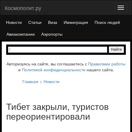
Космополит.ру
Toggl
naviga
Новости
Статьи
Виза
Иммиграция
Поиск людей
Авиакомпании
Аэропорты
Авторизуясь на сайте, вы соглашаетесь с
Правилами работы
и
Политикой конфиденциальности
нашего сайта.
Главная
Новости
Тибет закрыли, туристов
переориентировали