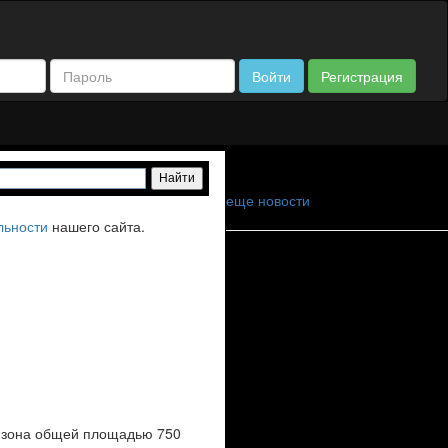
Войти
Регистрация
еще новости
льности
нашего сайта.
я зона общей площадью 750