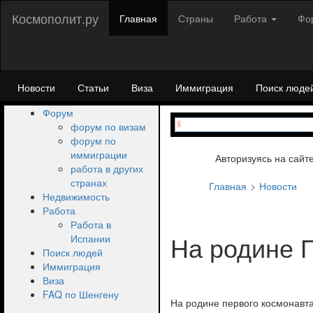
Космополит.ру
Главная
Страны
Работа
Фо
Новости
Статьи
Виза
Иммиграция
Поиск люде
Форум
форум по визам
форум по
иммиграции
Авторизуясь на сайт
работа в других
странах
Главная
Новости
Недвижимость
Работа
Работа в
На родине Г
Испании
Поиск людей
Иммиграция
Виза
FAQ по Шенгену
На родине первого космонавт