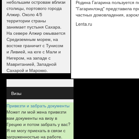
небольшим островам вблизи
Родина Гагарина пользуется 
столицы, портового города
"Гагаринлэнд" представила пр
Алжир. Около 4/5
частных домовладения, аэрокл
территории страны
Lenta.ru
занимает пустыня Сахара.
На севере Алжир омывается
Средиземным морем, на
востоке граничит с Тунисом
и Ливией, на юге с Мали и
Нигером, на западе с
Мавританией, Западной
Сахарой и Марокко.
Визы
Привезти и забрать документы
Может ли мой жена привезти
вам документы на визу в
Грецию и потом забрать у вас?
Я не могу приехать в связи с
загруженностью на работе.