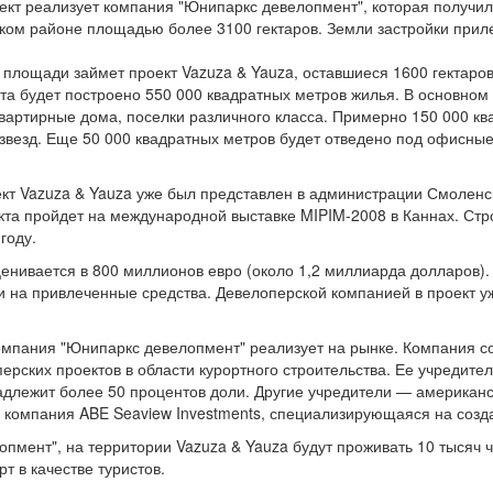
ект реализует компания "Юнипаркс девелопмент", которая получил
ском районе площадью более 3100 гектаров. Земли застройки приле
 площади займет проект Vazuza & Yauza, оставшиеся 1600 гектаро
кта будет построено 550 000 квадратных метров жилья. В основном
вартирные дома, поселки различного класса. Примерно 150 000 кв
5 звезд. Еще 50 000 квадратных метров будет отведено под офисные
кт Vazuza & Yauza уже был представлен в администрации Смоленс
та пройдет на международной выставке MIPIM-2008 в Каннах. Стр
 году.
енивается в 800 миллионов евро (около 1,2 миллиарда долларов).
к и на привлеченные средства. Девелоперской компанией в проект 
компания "Юнипаркс девелопмент" реализует на рынке. Компания с
ерских проектов в области курортного строительства. Ее учредите
адлежит более 50 процентов доли. Другие учредители — американ
и компания ABE Seaview Investments, специализирующаяся на созда
пмент", на территории Vazuza & Yauza будут проживать 10 тысяч ч
т в качестве туристов.