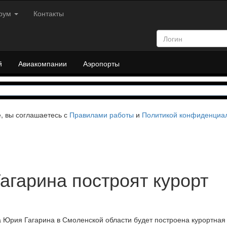
рум
Контакты
й
Авиакомпании
Аэропорты
е, вы соглашаетесь с
Правилами работы
и
Политикой конфиденциа
агарина построят курорт
а Юрия Гагарина в Смоленской области будет построена курортна