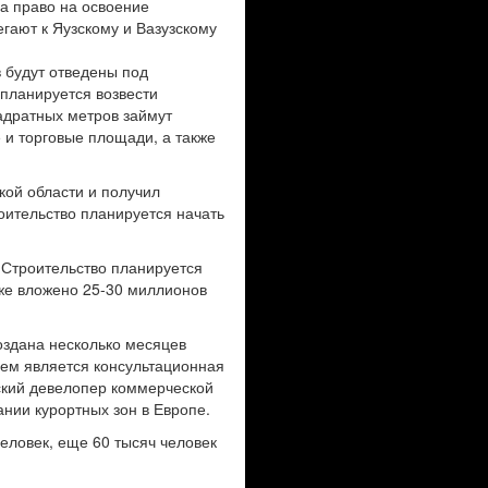
а право на освоение
гают к Яузскому и Вазузскому
в будут отведены под
 планируется возвести
адратных метров займут
 и торговые площади, а также
кой области и получил
оительство планируется начать
 Строительство планируется
уже вложено 25-30 миллионов
оздана несколько месяцев
лем является консультационная
ский девелопер коммерческой
нии курортных зон в Европе.
еловек, еще 60 тысяч человек