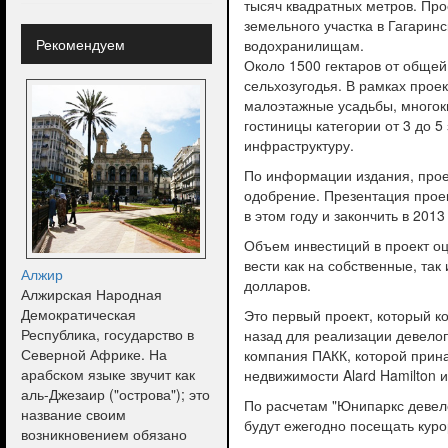
тысяч квадратных метров. Про
земельного участка в Гагарин
Рекомендуем
водохранилищам.
Около 1500 гектаров от общей
сельхозугодья. В рамках прое
малоэтажные усадьбы, многок
гостиницы категории от 3 до 
инфраструктуру.
По информации издания, прое
одобрение. Презентация проек
в этом году и закончить в 2013
Объем инвестиций в проект оц
вести как на собственные, та
Алжир
долларов.
Алжирская Народная
Демократическая
Это первый проект, который 
Республика, государство в
назад для реализации девелоп
Северной Африке. На
компания ПАКК, которой прин
арабском языке звучит как
недвижимости Alard Hamilton 
аль-Джезаир ("острова"); это
По расчетам "Юнипаркс девело
название своим
будут ежегодно посещать курор
возникновением обязано