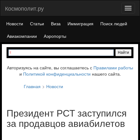
Космополит.ру
Toggl
naviga
Новости
Статьи
Виза
Иммиграция
Поиск людей
Авиакомпании
Аэропорты
Авторизуясь на сайте, вы соглашаетесь с
Правилами работы
и
Политикой конфиденциальности
нашего сайта.
Главная
Новости
Президент РСТ заступился
за продавцов авиабилетов