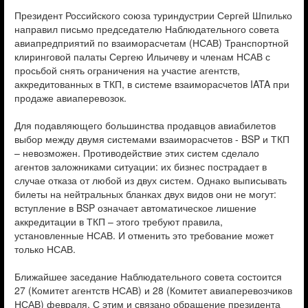
Президент Российского союза туриндустрии Сергей Шпилько
направил письмо председателю Наблюдательного совета
авиапредприятий по взаиморасчетам (НСАВ) Транспортной
клиринговой палаты Сергею Ильичеву и членам НСАВ с
просьбой снять ограничения на участие агентств,
аккредитованных в ТКП, в системе взаиморасчетов IATA при
продаже авиаперевозок.
Для подавляющего большинства продавцов авиабилетов
выбор между двумя системами взаиморасчетов - BSP и ТКП
– невозможен. Противодействие этих систем сделало
агентов заложниками ситуации: их бизнес пострадает в
случае отказа от любой из двух систем. Однако выписывать
билеты на нейтральных бланках двух видов они не могут:
вступление в BSP означает автоматическое лишение
аккредитации в ТКП – этого требуют правила,
установленные НСАВ. И отменить это требование может
только НСАВ.
Ближайшее заседание Наблюдательного совета состоится
27 (Комитет агентств НСАВ) и 28 (Комитет авиаперевозчиков
НСАВ) февраля. С этим и связано обращение президента