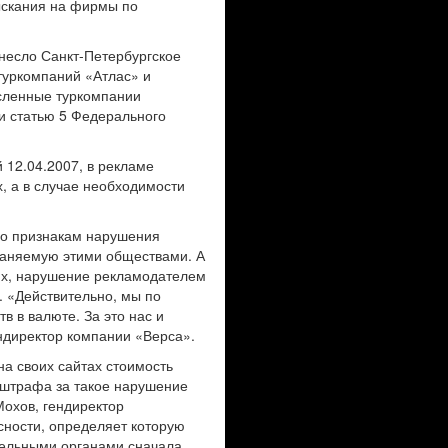
зыскания на фирмы по
ынесло Санкт-Петербургское
туркомпаний «Атлас» и
сленные туркомпании
и статью 5 Федерального
й 12.04.2007, в рекламе
, а в случае необходимости
по признакам нарушения
траняемую этими обществами. А
иях, нарушение рекламодателем
. «Действительно, мы по
в в валюте. За это нас и
ндиректор компании «Верса».
на своих сайтах стоимость
р штрафа за такое нарушение
Мохов, гендиректор
сности, определяет которую
тельными органами сначала