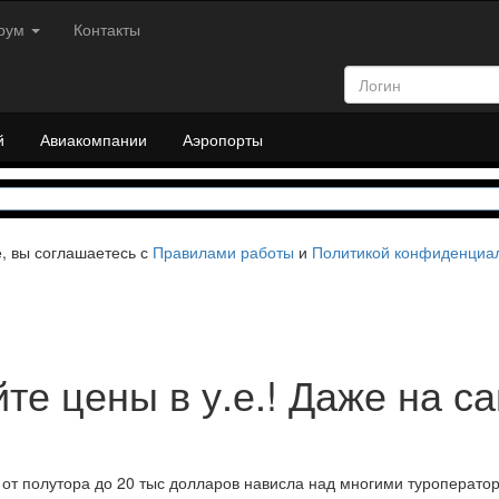
рум
Контакты
й
Авиакомпании
Аэропорты
е, вы соглашаетесь с
Правилами работы
и
Политикой конфиденциа
те цены в у.е.! Даже на с
от полутора до 20 тыс долларов нависла над многими туроперат