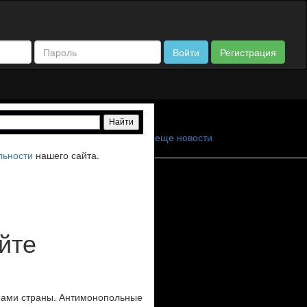
Войти
Регистрация
еще новости
льности
нашего сайта.
айте
орами страны. Антимонопольные