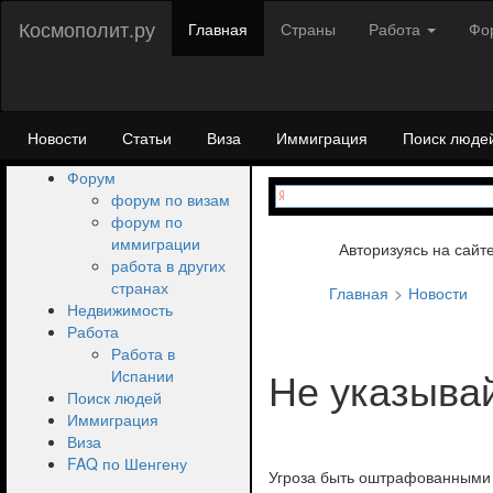
Космополит.ру
Главная
Страны
Работа
Фо
Новости
Статьи
Виза
Иммиграция
Поиск люде
Форум
форум по визам
форум по
иммиграции
Авторизуясь на сайт
работа в других
странах
Главная
Новости
Недвижимость
Работа
Работа в
Не указывай
Испании
Поиск людей
Иммиграция
Виза
FAQ по Шенгену
Угроза быть оштрафованными 