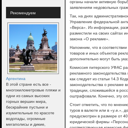
органы начали активную борьб
заявлениям недовольных гражд
Рекомендуем
Так, на днях административно
Управление федеральной анти
«Верса». Из информации, раз
разместили на своих сайтах 
закона «О рекламе».
Напомним, что в соответствии 
товаров и иных объектов рекл
дополнительно могут быть ука
Комиссия питерского УФАС ра
рекламного законодательства
Аргентина
как следует из статьи 14.3 
В этой стране есть все -
законодательства о рекламе 
многокилометровые пляжи и
традиции, сложившейся в росс
одни из самых высоких
оштрафовали. Конечно, эту о
горных вершин мира,
Стоит отметить, что по мнени
бескрайние пустыни и
туров в валюте или в «у.е.»,
изумительные по красоте
предусмотрен в размере от 40
водопады, огромные
юридической фирмы «Персона 
мегаполисы и дикие,
соответствующая комиссия фе