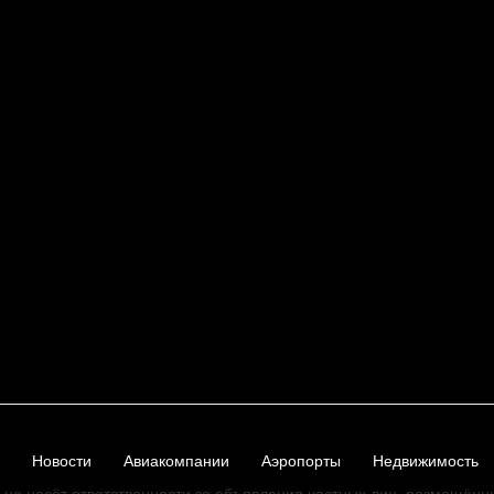
Новости
Авиакомпании
Аэропорты
Недвижимость
не несёт ответственности за объявления частных лиц, размещённ