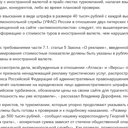
у с иностранной валютой в прайс-листах туркомпаний, налагая в
ан, конкурентов, либо во время плановой проверки.
е взыскание в виде штрафа в размере 40 тысяч рублей с каждой в
монопольной службы (УФАС) России в отношении двух питерских 
мещенной на сайте «антимонополистов» следует, что вышеперечи
информацию о стоимости туров в иностранной валюте, чем нарушил
с требованиями части 7.1. статьи 5 Закона «О рекламе», введенно
амирования стоимостные показатели должны быть указаны в рублях
заны в иностранной валюте.
ссмотрела дела, возбужденные в отношении «Атласа» и «Версы» 
 и признала ненадлежащей рекламу туристических услуг, распрос
Кодекса Российской Федерации об административных правонарушен
влечёт наложение на юридическое лицо административного штрафа
ийском турбизнесе, обозначали цены на своем сайте для турагентст
плошность мы уже исправили», - рассказал Владимир Дорофеев, ге
ю юристов, те туркомпании, которые упорно продолжают указывать 
 должны быть готовы к проверкам и к подобному наказанию. «Разме
 до 500 тысяч рублей, - сообщил нашему корреспонденту Георгий 
грата», - конкретная сумма зависит от степени общественной опа
деральной антимонопольной службы». Как правило, правоохрани