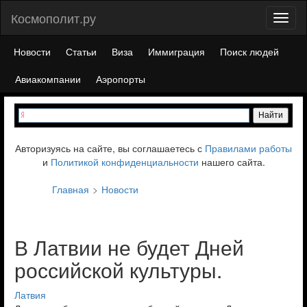
Космополит.ру
Toggl
naviga
Новости
Статьи
Виза
Иммиграция
Поиск людей
Авиакомпании
Аэропорты
Авторизуясь на сайте, вы соглашаетесь с
Правилами работы
и
Политикой конфиденциальности
нашего сайта.
Главная
Новости
В Латвии не будет Дней
российской культуры.
Латвия