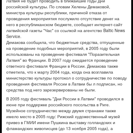
Латвия не будет проводить в ближайшие годы Дни
российской культуры. По словам Хелены Демаковой,
министра культуры республики, причиной отказа от
проведения мероприятия послужило отсутствие денег на
него в республиканском бюджете, сообщает интернет-сайт
латвийской газеты "Час" со ссылкой на агентство Baltic News
Service.
Демакова сообщила, что бюджетные средства, отпущенные
на проведение подобных мероприятий, в 2005 году были
использованы на проведение фестиваля "Поразительная
Латвия" во Франции. В 2007 году ожидается проведение
ответного фестиваля Франции в России. Демакова также
отметила, что к марту 2004 года, когда она возглавила
министерство культуры протокол о сотрудничестве по поводу
проведения фестиваля России в Латвии бы л подписан, но
средства под него зарезервированы не были.
В 2005 году фестиваль "Дни России в Латвии" проводился в
июне при поддержке российского посольства в Риге.
Музейное сотрудничество между двумя странами также
имело место в 2005 году: Рижский художественный музей
привез в ГМИИ имени Пушкина выставку голландских и
фламандских живописцев (до 13 ноября 2005 года), а