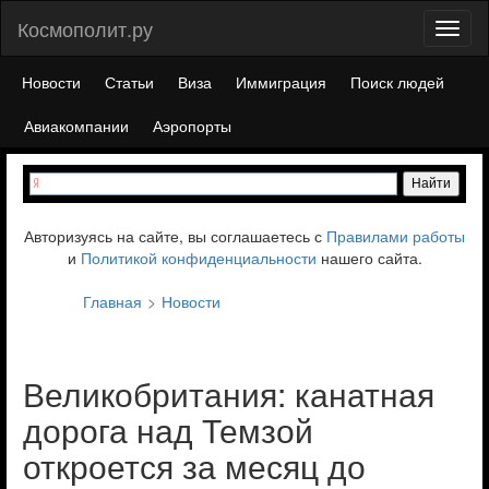
Космополит.ру
Toggl
naviga
Новости
Статьи
Виза
Иммиграция
Поиск людей
Авиакомпании
Аэропорты
Авторизуясь на сайте, вы соглашаетесь с
Правилами работы
и
Политикой конфиденциальности
нашего сайта.
Главная
Новости
Великобритания: канатная
дорога над Темзой
откроется за месяц до