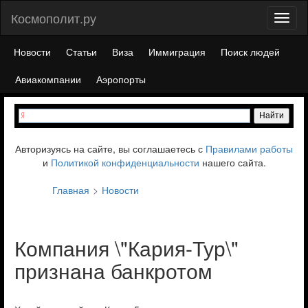
Космополит.ру
Toggl
naviga
Новости
Статьи
Виза
Иммиграция
Поиск людей
Авиакомпании
Аэропорты
Авторизуясь на сайте, вы соглашаетесь с
Правилами работы
и
Политикой конфиденциальности
нашего сайта.
Главная
Новости
Компания \"Кария-Тур\"
признана банкротом