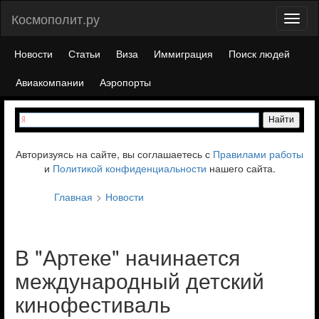
Космополит.ру
Toggl
naviga
Новости
Статьи
Виза
Иммиграция
Поиск людей
Авиакомпании
Аэропорты
Авторизуясь на сайте, вы соглашаетесь с
Правилами работы
и
Политикой конфиденциальности
нашего сайта.
Главная
Новости
В "Артеке" начинается
международный детский
кинофестиваль