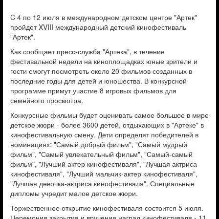
C 4 по 12 июля в международном детском центре "Артек"
пройдет XVIII международный детский кинофестиваль
"Артек".
Как сообщает пресс-служба "Артека", в течение
фестивальной недели на киноплощадках юные зрители и
гости смогут посмотреть около 20 фильмов созданных в
последние годы для детей и юношества. В конкурсной
программе примут участие 8 игровых фильмов для
семейного просмотра.
Конкурсные фильмы будет оценивать самое большое в мире
детское жюри - более 3600 детей, отдыхающих в "Артеке" в
кинофестивальную смену. Дети определят победителей в
номинациях: "Самый добрый фильм", "Самый мудрый
фильм", "Самый увлекательный фильм", "Самый-самый
фильм", "Лучший актер кинофестиваля", "Лучшая актриса
кинофестиваля", "Лучший мальчик-актер кинофестиваля",
"Лучшая девочка-актриса кинофестиваля". Специальные
дипломы учредит малое детское жюри.
Торжественное открытие кинофестиваля состоится 5 июля.
Церемония закрытия и вручения наград кинофестиваля - 11