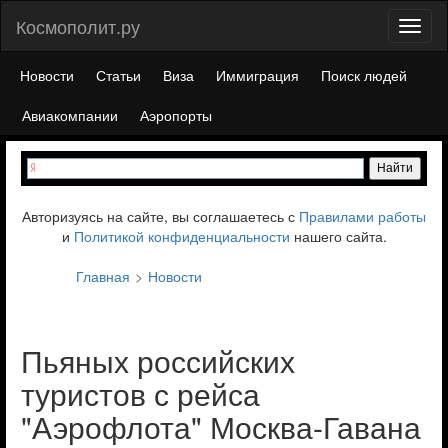
Космополит.ру
Toggl
naviga
Новости
Статьи
Виза
Иммиграция
Поиск людей
Авиакомпании
Аэропорты
Авторизуясь на сайте, вы соглашаетесь с
Правилами работы
и
Политикой конфиденциальности
нашего сайта.
Главная
Новости
Пьяных российских
туристов с рейса
"Аэрофлота" Москва-Гавана