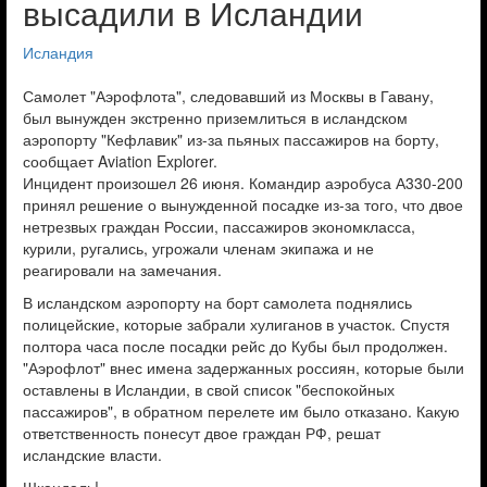
высадили в Исландии
Исландия
Самолет "Аэрофлота", следовавший из Москвы в Гавану,
был вынужден экстренно приземлиться в исландском
аэропорту "Кефлавик" из-за пьяных пассажиров на борту,
сообщает Aviation Explorer.
Инцидент произошел 26 июня. Командир аэробуса А330-200
принял решение о вынужденной посадке из-за того, что двое
нетрезвых граждан России, пассажиров экономкласса,
курили, ругались, угрожали членам экипажа и не
реагировали на замечания.
В исландском аэропорту на борт самолета поднялись
полицейские, которые забрали хулиганов в участок. Спустя
полтора часа после посадки рейс до Кубы был продолжен.
"Аэрофлот" внес имена задержанных россиян, которые были
оставлены в Исландии, в свой список "беспокойных
пассажиров", в обратном перелете им было отказано. Какую
ответственность понесут двое граждан РФ, решат
исландские власти.