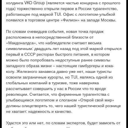
холдинга VKO Group (является частью концерна с прошлого
года) торжественно открыли первое в России турагентство,
работающее под маркой TUI. Офис с логотипом-улыбкой
появился в торговом центре «Филион» на западе Москвы.
По словам очевидцев события, новая точка продаж
расположена в непосредственной близости от
«Макдоналдса», что наблюдатели считают весьма
символичным: двадцать лет назад под этой маркой открылся
первый в СССР ресторан быстрого питания, в котором
можно было попробовать недоступные ранее символы
западного образа жизни – настоящие гамбургеры и кока-
колу. Железного занавеса давно уже нет, наши туристы
освоили заграничные курорты, но TUI, являясь одной из
глобальных компаний в туризме, тоже наверняка
рассчитывает совершить у нас в России что-то вроде
революции. Считается, что фирменные турагентства с
улыбающимся логотипом и слоганом «Открой свой мир»
должны олицетворять то, чего нашей туристической рознице
не хватает: надежность и качество.
Удастся это или нет, по словам экспертов, будет зависеть от