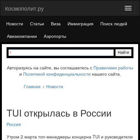
Космополит.ру
Toggl
naviga
Новости
Статьи
Виза
Иммиграция
Поиск людей
Авиакомпании
Аэропорты
Авторизуясь на сайте, вы соглашаетесь с
Правилами работы
и
Политикой конфиденциальности
нашего сайта.
Главная
Новости
TUI открылась в России
Россия
Утром 2 марта топ-менеджеры концерна TUI и руководители