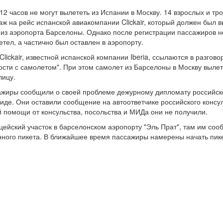
12 часов не могут вылететь из Испании в Москву. 14 взрослых и тр
аж на рейс испанской авиакомпании Clickair, который должен был в
из аэропорта Барселоны. Однако после регистрации пассажиров не
етел, а частично был оставлен в аэропорту.
lickair, известной испанской компании Iberia, ссылаются в разгов
ости с самолетом". При этом самолет из Барселоны в Москву выле
лицу.
ажиры сообщили о своей проблеме дежурному дипломату российск
иде. Они оставили сообщение на автоответчике российского консул
 помощи от консульства, посольства и МИДа они не получили.
ейский участок в барселонском аэропорту "Эль Прат", там им соо
ного пикета. В ближайшее время пассажиры намерены начать пик