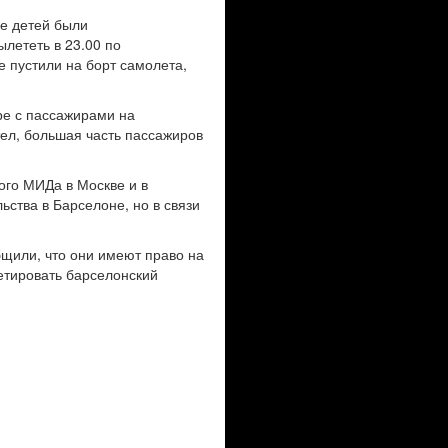
ое детей были
ылететь в 23.00 по
 пустили на борт самолета,
оре с пассажирами на
тел, большая часть пассажиров
ого МИДа в Москве и в
ьства в Барселоне, но в связи
бщили, что они имеют право на
етировать барселонский