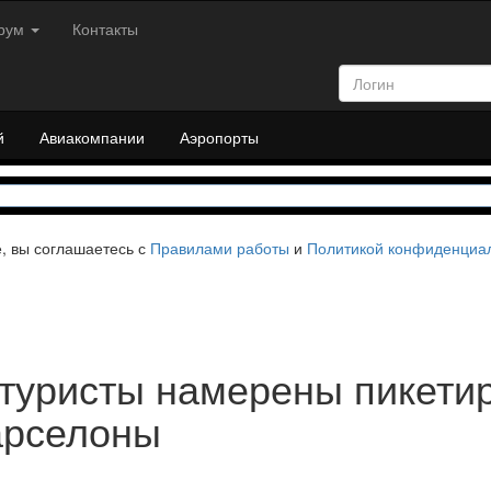
рум
Контакты
й
Авиакомпании
Аэропорты
е, вы соглашаетесь с
Правилами работы
и
Политикой конфиденциа
 туристы намерены пикети
арселоны