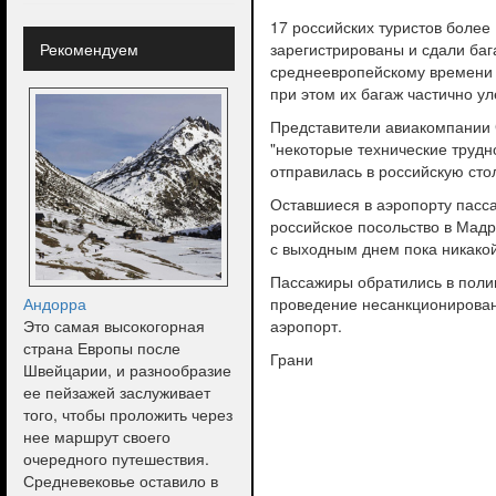
17 российских туристов более 
Рекомендуем
зарегистрированы и сдали баг
среднеевропейскому времени 
при этом их багаж частично ул
Представители авиакомпании C
"некоторые технические трудн
отправилась в российскую сто
Оставшиеся в аэропорту пасс
российское посольство в Мадр
с выходным днем пока никакой
Пассажиры обратились в полиц
Андорра
проведение несанкционирован
Это самая высокогорная
аэропорт.
страна Европы после
Грани
Швейцарии, и разнообразие
ее пейзажей заслуживает
того, чтобы проложить через
нее маршрут своего
очередного путешествия.
Средневековье оставило в