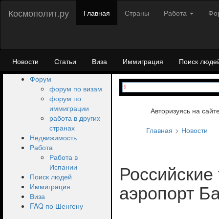
Космополит.ру
Главная
Страны
Работа
Фо
Новости
Статьи
Виза
Иммиграция
Поиск люде
Форум
форум по визам
форум по
иммиграции
Авторизуясь на сайт
работа в других
странах
Главная
Новости
Недвижимость
Работа
Работа в
Российские
Испании
Поиск людей
аэропорт Б
Иммиграция
Виза
FAQ по Шенгену