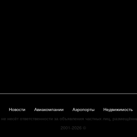
Новости
Авиакомпании
Аэропорты
Недвижимость
не несёт ответственности за объявления частных лиц, размещённ
2001-2026
©