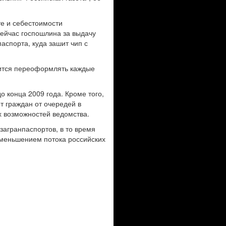
те и себестоимости
Сейчас госпошлина за выдачу
аспорта, куда зашит чип с
дится переоформлять каждые
 конца 2009 года. Кроме того,
т граждан от очередей в
х возможностей ведомства.
загранпаспортов, в то время
 уменьшением потока российских