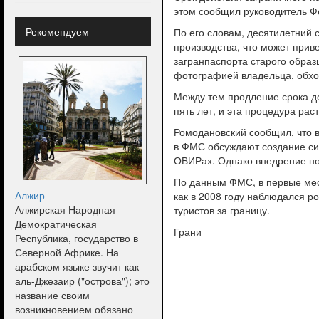
этом сообщил руководитель Ф
Рекомендуем
По его словам, десятилетний 
производства, что может прив
загранпаспорта старого образ
фотографией владельца, обход
Между тем продление срока д
пять лет, и эта процедура рас
Ромодановский сообщил, что в
в ФМС обсуждают создание сис
ОВИРах. Однако внедрение но
По данным ФМС, в первые меся
Алжир
как в 2008 году наблюдался р
Алжирская Народная
туристов за границу.
Демократическая
Грани
Республика, государство в
Северной Африке. На
арабском языке звучит как
аль-Джезаир ("острова"); это
название своим
возникновением обязано