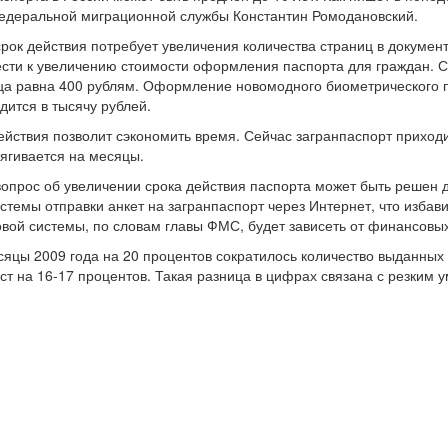
едеральной миграционной службы Константин Ромодановский.
срок действия потребует увеличения количества страниц в докумен
ести к увеличению стоимости оформления паспорта для граждан. 
ца равна 400 рублям. Оформление новомодного биометрического п
ится в тысячу рублей.
ействия позволит сэкономить время. Сейчас загранпаспорт прихо
тягивается на месяцы.
опрос об увеличении срока действия паспорта может быть решен до
темы отправки анкет на загранпаспорт через Интернет, что избави
вой системы, по словам главы ФМС, будет зависеть от финансовы
цы 2009 года на 20 процентов сократилось количество выданных 
ост на 16-17 процентов. Такая разница в цифрах связана с резким