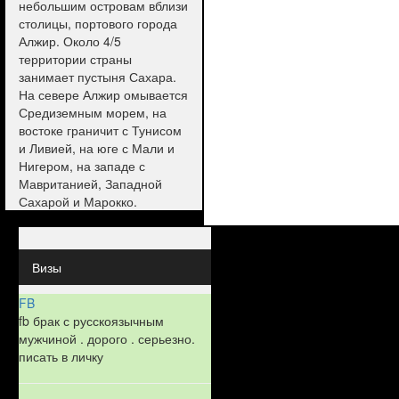
небольшим островам вблизи
столицы, портового города
Алжир. Около 4/5
территории страны
занимает пустыня Сахара.
На севере Алжир омывается
Средиземным морем, на
востоке граничит с Тунисом
и Ливией, на юге с Мали и
Нигером, на западе с
Мавританией, Западной
Сахарой и Марокко.
Визы
FB
fb брак с русскоязычным
мужчиной . дорого . серьезно.
писать в личку