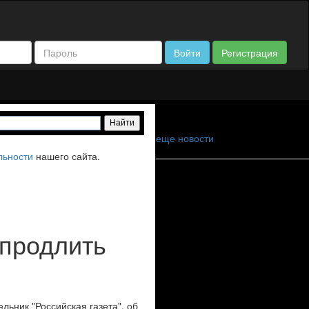
Войти
Регистрация
еще новости
льности
нашего сайта.
 продлить
льник "Российская газета", об