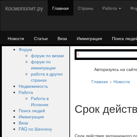
Космополит.ру
Главная
Страны
Работа
Фо
Новости
Статьи
Виза
Иммиграция
Поиск люде
Форум
форум по визам
форум по
иммиграции
Авторизуясь на сайт
работа в других
странах
Главная
Новости
Недвижимость
Работа
Работа в
Срок действ
Испании
Поиск людей
Иммиграция
Виза
FAQ по Шенгену
Срок действия заграничного па