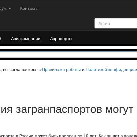
рум
Контакты
й
Авиакомпании
Аэропорты
е, вы соглашаетесь с
Правилами работы
и
Политикой конфиденциа
ия загранпаспортов могут
спорта в России может быть продлен до 10 лет. Как пишет в понеде