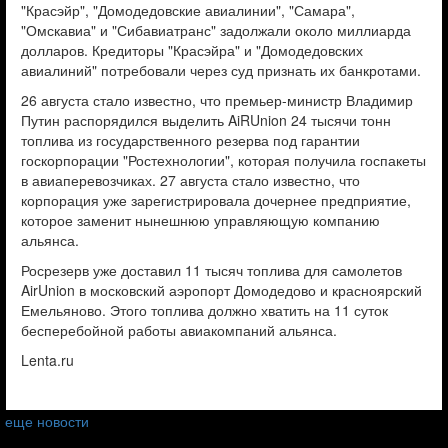
"Красэйр", "Домодедовские авиалинии", "Самара",
"Омскавиа" и "Сибавиатранс" задолжали около миллиарда
долларов. Кредиторы "Красэйра" и "Домодедовских
авиалиний" потребовали через суд признать их банкротами.
26 августа стало известно, что премьер-министр
Владимир
Путин
распорядился выделить AiRUnion 24 тысячи тонн
топлива из государственного резерва под гарантии
госкорпорации "Ростехнологии", которая получила госпакеты
в авиаперевозчиках. 27 августа стало известно, что
корпорация уже зарегистрировала дочернее предприятие,
которое заменит нынешнюю управляющую компанию
альянса.
Росрезерв уже доставил 11 тысяч топлива для самолетов
AirUnion в московский аэропорт Домодедово и красноярский
Емельяново. Этого топлива должно хватить на 11 суток
бесперебойной работы авиакомпаний альянса.
Lenta.ru
еще новости