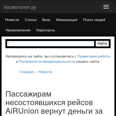
Космополит.ру
Toggl
naviga
Новости
Статьи
Виза
Иммиграция
Поиск людей
Авиакомпании
Аэропорты
Авторизуясь на сайте, вы соглашаетесь с
Правилами работы
и
Политикой конфиденциальности
нашего сайта.
Главная
Новости
Пассажирам
несостоявшихся рейсов
AiRUnion вернут деньги за