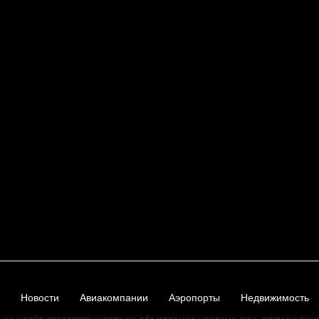
Новости
Авиакомпании
Аэропорты
Недвижимость
не несёт ответственности за объявления частных лиц, размещённ