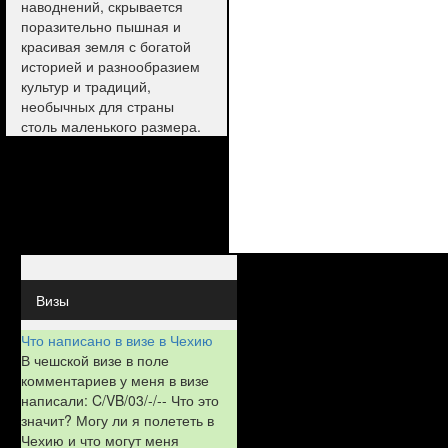
наводнений, скрывается
поразительно пышная и
красивая земля с богатой
историей и разнообразием
культур и традиций,
необычных для страны
столь маленького размера.
Визы
Что написано в визе в Чехию
В чешской визе в поле
комментариев у меня в визе
написали: C/VB/03/-/-- Что это
значит? Могу ли я полететь в
Чехию и что могут меня