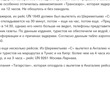
е особенно отличилась авиакомпания «Трансаэро», которая задерж
 на 12 часов. Не обошлось и без скандала.
сажиров, их рейс UN 1649 должен был вылететь из Шереметьево «С»
 откладывается на 30 минут, потом – еще на час, потом еще. «Пр
в 14:30, однако его никто больше не видел, телефоны представит
ник газеты. По данным издания, туристов не обеспечили ни водой,
информации и о причинах задержки. Согласно данным табло аэропо
50.
 еще несколько рейсов. Из Шереметьево «С» вылетел в Анталию на
туристов на маршрутах в Тунис и на Кипр: более чем на 4 часа 
, и на 3 часа – рейс UN 9261 Москва-Ларнака.
пания «Татарстан», которая опоздала с вылетом в Анаталию рейса