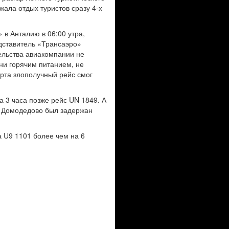
ала отдых туристов сразу 4-х
 в Анталию в 06:00 утра,
едставитель «Трансаэро»
ельства авиакомпании не
 ни горячим питанием, не
рта злополучный рейс смог
 3 часа позже рейс UN 1849. А
из Домодедово был задержан
 U9 1101 более чем на 6