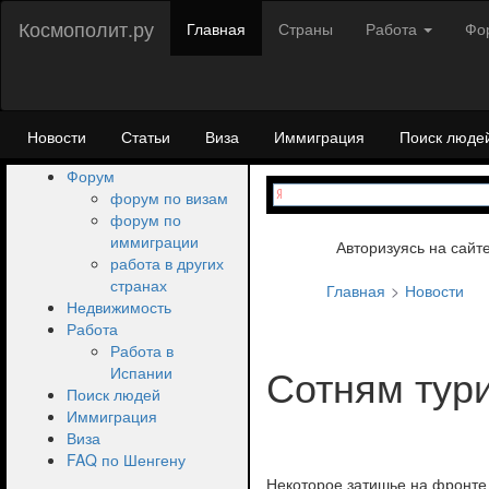
Космополит.ру
Главная
Страны
Работа
Фо
Новости
Статьи
Виза
Иммиграция
Поиск люде
Форум
форум по визам
форум по
иммиграции
Авторизуясь на сайт
работа в других
странах
Главная
Новости
Недвижимость
Работа
Работа в
Сотням тур
Испании
Поиск людей
Иммиграция
Виза
FAQ по Шенгену
Некоторое затишье на фронте 