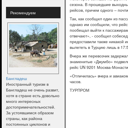
сезона. В прошедшие выходны
рейсов, причем одного – почти
Рекомендуем
Так, как сообщил один из пас
однако им сообщили, что рейс
пообещал выйти к пассажирам 
отвечают», - сообщил собесед
предоставили также никакой 
вылететь в Турцию лишь в 17:
Вчера же перевозчик задержал
знаменитые «Джумбо» подвели 
рейс UN 9201 Москва-Монастир
«Отличилась» вчера и авиаком
Бангладеш
часов.
Иностранный туризм в
Бангладеш не очень развит,
ТУРПРОМ
хотя в стране есть довольно
много интересных
достопримечательностей.
За устоявшимся образом
страны, как района
постоянных циклонов и