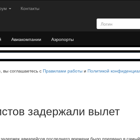
рум
Контакты
й
Авиакомпании
Аэропорты
е, вы соглашаетесь с
Правилами работы
и
Политикой конфиденциа
истов задержали вылет
задержек авиарейсов последнего времени было прервано в самый 