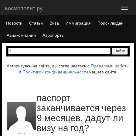
Космополит.ру
Toggl
naviga
Новости
Статьи
Виза
Иммиграция
Поиск людей
Авиакомпании
Аэропорты
Авторизуясь на сайте, вы соглашаетесь с
Правилами работы
и
Политикой конфиденциальности
нашего сайта.
паспорт
заканчивается через
9 месяцев, дадут ли
визу на год?
Гость