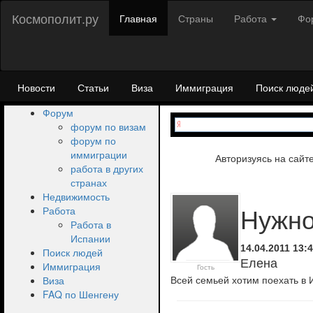
Космополит.ру
Главная
Страны
Работа
Фо
Новости
Статьи
Виза
Иммиграция
Поиск люде
Форум
форум по визам
форум по
иммиграции
Авторизуясь на сайт
работа в других
странах
Недвижимость
Работа
Нужно
Работа в
Испании
14.04.2011 13:
Поиск людей
Елена
Иммиграция
Гость
Всей семьей хотим поехать в 
Виза
FAQ по Шенгену