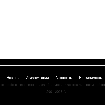
Новости
Авиакомпании
Аэропорты
Недвижимость
не несёт ответственности за объявления частных лиц, размещённ
2001-2026
©