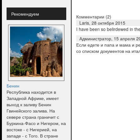
Рекомендуем
Комментарии (
2
)
Laris,
28 октября 2015
I have been so belirdewed in the
Администратор,
15 апреля 2
Если едете и папа и мама и р
со списком документов на ита
Бенин
Республика находится в
Западной Африке, имеет
выход к заливу Бенин
Гвинейского залива. На
севере страна граничит с
Буркина-Фасо и Нигером, на
востоке - с Нигерией, на
западе - с Того. В стране