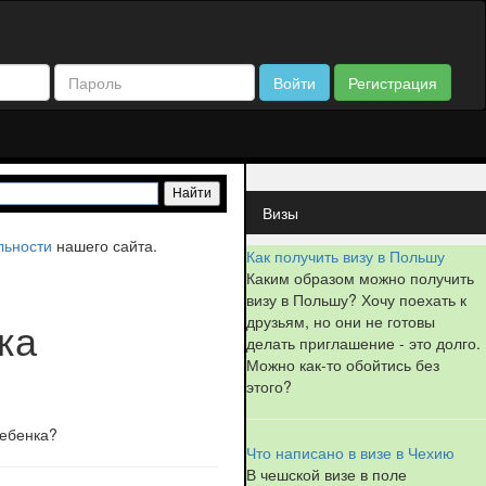
Войти
Регистрация
Визы
льности
нашего сайта.
Как получить визу в Польшу
Каким образом можно получить
визу в Польшу? Хочу поехать к
друзьям, но они не готовы
ка
делать приглашение - это долго.
Можно как-то обойтись без
этого?
ребенка?
Что написано в визе в Чехию
В чешской визе в поле