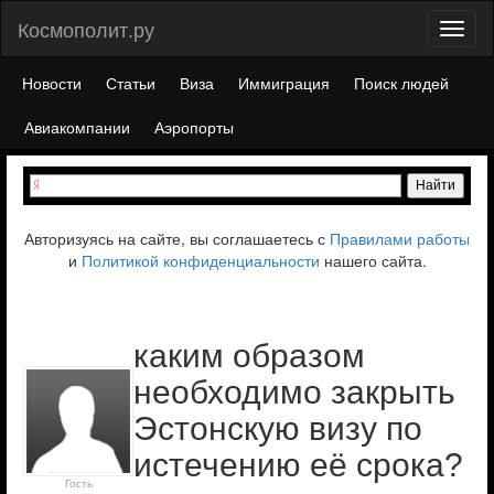
Космополит.ру
Toggl
naviga
Новости
Статьи
Виза
Иммиграция
Поиск людей
Авиакомпании
Аэропорты
Авторизуясь на сайте, вы соглашаетесь с
Правилами работы
и
Политикой конфиденциальности
нашего сайта.
каким образом
необходимо закрыть
Эстонскую визу по
истечению её срока?
Гость