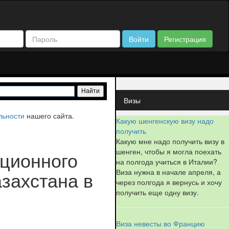
Войти
Регистрация
Визы
льности
нашего сайта.
Какую шенгенскую визу надо
получить
Какую мне надо получить визу в
шенген, чтобы я могла поехать
ционного
на полгода учиться в Италии?
Виза нужна в начале апреля, а
азахстана в
через полгода я вернусь и хочу
получить еще одну визу.
Виза невесты во Францию