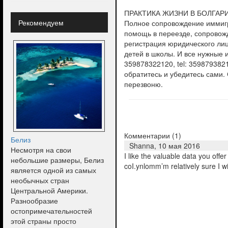
ПРАКТИКА ЖИЗНИ В БОЛГАРИИ 2
Рекомендуем
Полное сопровождение иммигр
помощь в переезде, сопровож
регистрация юридического лиц
детей в школы. И все нужные и
359878322120, tel: 35987938
обратитесь и убедитесь сами. 
перезвоню.
Комментарии (
1
)
Белиз
Shanna,
10 мая 2016
Несмотря на свои
I like the valuable data you off
небольшие размеры, Белиз
coI.ynlomm’m relatively sure I wi
является одной из самых
необычных стран
Центральной Америки.
Разнообразие
остопримечательностей
этой страны просто