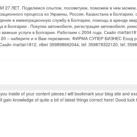
7 ЛЕТ. Поделимся опытом, посоветуем, поможем в чем можем. 2
ационного процесса из Украины, России, Казахстана в Болгарию, 
дение в иммиграционную службу в Болгарии, помощь в аренде ква
а в Болгарии . Покупка автомобиля, регистрация автомобиля, рем
 важные услуги в Болгарии. Работаем с 2004 года. Скайп martan1812
2120 – наберите и я Вам перезвоню. ФИРМА СУПЕР БИЗНЕС Еоод р
Скайп martan1812, viber 359898662044, tel: 359878322120, tel: 35
er you inside of your content pieces.I will bookmark your blog site and e
ll gain knowledge of quite a bit of latest things correct here! Good luck 