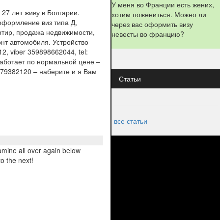
У меня во Франции есть жених,
7 лет живу в Болгарии.
хотим пожениться. Можно ли
оформление виз типа Д,
через вас оформить визу
ртир, продажа недвижимости,
невесты во францию?
онт автомобиля. Устройство
, viber 359898662044, tel:
аботает по нормальной цене –
9879382120 – наберите и я Вам
Статьи
все статьи
xamine all over again below
to the next!