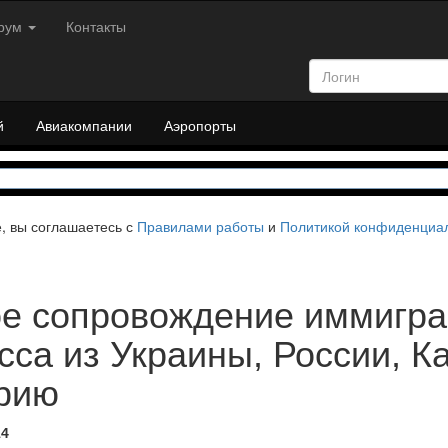
рум
Контакты
й
Авиакомпании
Аэропорты
е, вы соглашаетесь с
Правилами работы
и
Политикой конфиденциа
е сопровождение иммигра
сса из Украины, России, К
рию
14