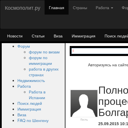
Космополит.ру
Главная
Страны
Работа
Фо
Новости
Статьи
Виза
Иммиграция
Поиск люде
Форум
форум по визам
форум по
иммиграции
Авторизуясь на сайт
работа в других
странах
Недвижимость
Работа
Полно
Работа в
Испании
проце
Поиск людей
Иммиграция
Болга
Виза
FAQ по Шенгену
Гость
25.09.2015 10: